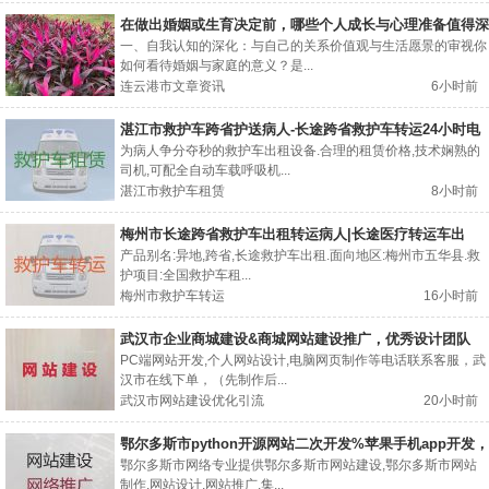
在做出婚姻或生育决定前，哪些个人成长与心理准备值得深
入探讨？
一、自我认知的深化：与自己的关系价值观与生活愿景的审视你
如何看待婚姻与家庭的意义？是...
连云港市文章资讯
6小时前
湛江市救护车跨省护送病人-长途跨省救护车转运24小时电
话
为病人争分夺秒的救护车出租设备.合理的租赁价格,技术娴熟的
司机,可配全自动车载呼吸机...
湛江市救护车租赁
8小时前
梅州市长途跨省救护车出租转运病人|长途医疗转运车出
租，全国各地都有车
产品别名:异地,跨省,长途救护车出租.面向地区:梅州市五华县.救
护项目:全国救护车租...
梅州市救护车转运
16小时前
武汉市企业商城建设&商城网站建设推广，优秀设计团队
PC端网站开发,个人网站设计,电脑网页制作等电话联系客服，武
汉市在线下单，（先制作后...
武汉市网站建设优化引流
20小时前
鄂尔多斯市python开源网站二次开发%苹果手机app开发，
网站制作
鄂尔多斯市网络专业提供鄂尔多斯市网站建设,鄂尔多斯市网站
制作,网站设计,网站推广,集...