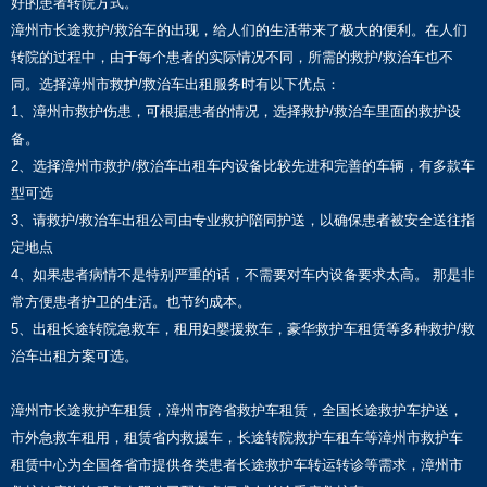
好的患者转院方式。
漳州市长途救护/救治车的出现，给人们的生活带来了极大的便利。在人们
转院的过程中，由于每个患者的实际情况不同，所需的救护/救治车也不
同。选择漳州市救护/救治车出租服务时有以下优点：
1、漳州市救护伤患，可根据患者的情况，选择救护/救治车里面的救护设
备。
2、选择漳州市救护/救治车出租车内设备比较先进和完善的车辆，有多款车
型可选
3、请救护/救治车出租公司由专业救护陪同护送，以确保患者被安全送往指
定地点
4、如果患者病情不是特别严重的话，不需要对车内设备要求太高。 那是非
常方便患者护卫的生活。也节约成本。
5、出租长途转院急救车，租用妇婴援救车，豪华救护车租赁等多种救护/救
治车出租方案可选。
漳州市长途救护车租赁，漳州市跨省救护车租赁，全国长途救护车护送，
市外急救车租用，租赁省内救援车，长途转院救护车租车等漳州市救护车
租赁中心为全国各省市提供各类患者长途救护车转运转诊等需求，漳州市