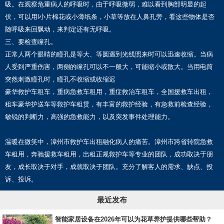
吸。在观察危重病人的呼吸时，由于呼吸微弱，难以看到胸部明显的起
伏，可以用l小片棉花或小薄纸条，小草等放在人鼻孔旁，看这些物体是否
随呼吸来回飘动，来判定还有无呼吸。
三、要检查瞳孔。
正常人两个眼睛的瞳孔是等大、等圆遇到光线照来时可以迅速收缩。当病
人受到严重伤害，两侧的瞳孔可以不一般大，可能缩小或散大。当用电筒
突然刺激瞳孔时，瞳孔不收缩或收缩迟
豪华救护车租车，重病急救车租用，重症救治车租车，全国援救车出租，
租车豪华护送车等救护车租赁，有丰富的救护经验，有急救前检查经验，
敏锐的判断力，高强的急救能力，以及突发事件处理能力。
温暖在微笑中，漳州市救护车出租融化病人的痛苦。漳州市跨省转院急救
车租用，奔驰援救车租用，出租正规救护车等专业的团队，成功取决于朋
友，成长取决于对手，成就取决于团队。充分了解客人的需求、缺点、投
诉、投诉。
最近发布
智能家居设备在2026年可以为花草养护提供哪些帮助？