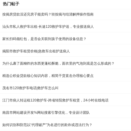
热门帖子
按揭房贷款没还完房子能卖吗？转按揭与结清解押操作指南
汕头市私人救护车出租-长途120救护车护送，专业接送病人
家长扫码领红包，是否会关联到孩子使用的设备信息？
揭阳市救护车租赁价格|急救车出租护送病人
为什么裹了面糊炸的东西更蓬松酥脆，面衣里的气泡到底是怎么形成的？
精选公积金贷款核心知识内容，精简干货直击办理核心要点
茂名市120救护车电话|救护车怎么叫
江门市病人转运租120救护车-跨省转院救护车租赁，24小时在线电话
南昌市网站建设开发%网站搜索引擎优化，专业设计团队
如何识别和防范以“代理破产”为名进行的欺诈或违法行为？