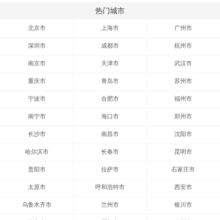
热门城市
北京市
上海市
广州市
深圳市
成都市
杭州市
南京市
天津市
武汉市
重庆市
青岛市
苏州市
宁波市
合肥市
福州市
南宁市
海口市
郑州市
长沙市
南昌市
沈阳市
哈尔滨市
长春市
昆明市
贵阳市
拉萨市
石家庄市
太原市
呼和浩特市
西安市
乌鲁木齐市
兰州市
银川市