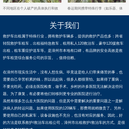
不同地区在个人破产的具体执行和效
春运期间携带特殊行李（如乐器、体
果上，可能存在哪些不同之处？
育器材）有哪些注意事项？
关于我们
救护车出租属于特殊行业，拥有救护车辆多，提供的救护产品也多：跨省
转院救护车租车，出租福特急救车，租用私人120救治车，豪华120援救车
出租，租车重症护送车等。是漳州市本地有口碑，有品牌的安全高效是救
护车租赁综合服务公司的宗旨。，值得信赖。
在漳州市现实生活中，没有人想生病。毕竟这是给人们带来痛苦的事，也
需要自己辛苦积累的钱，所以说起病，很多人都很害怕。如果得了重病，
不要光吃药。必须去医院检查，做手术。乡村的许多医院无法解决这些问
题。为了康复，有必要将他们转移到更专业的医院进行治疗。
虽然有很多怎么去大医院的问题，但是其中需要解决的重要问题之一是解
决病人的转运问题。如果使用医院的120辆车，那费用就稍微贵了。另外，
要使用自己的私家车，设备设施也不充分，也没有对应的服务。因此，好
的方法是联系救护/救治车出租公司，漳州市出租救护/救治车的方式。是很