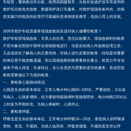
车租赁，重病救治车出租，租用高档援救车，出租长短途护送车等咨询和
救护车出租包含急救，救援和护送订车服务。对救护现场有条件的，对病
患实施力所能及的处理尽可能减轻患者病情及痛苦，包括心理上的安抚。
漳州市救护车租赁服务现场急救前应该对病人做哪些检查？
救护车租赁现场急救，关系人的生死，责任比较重大。现场急救时的检查
不容许象在医院中那样全面细致地进行，但是在给病人作急救处理之前，
又必须首先了解病人的主要伤情，对病人进行必要的检查，特别是对重要
的体征更不能忽略遗漏。所以现场急救的检查要抓住重点，租赁公司专业
服务于病人转送，长途转运，全心全意的为需要的老百姓服务。告诉您急
救前需要做以下方面的检查：
一、要检查心脏跳动情况。
心跳是生命的基本体征，正常人每分钟心跳60--100次。严重创伤，大出血
等病人，心跳多增快，但力量较弱摸脉搏时觉脉细而快，每分钟跳120次以
上时多为早期休克。当病人奉献时，心跳停止。
二、要检查呼吸。
呼吸也是生命的基本体征。正常每分钟呼吸16—20次，垂危病人的呼吸多
变快、变浅、不规则。当病人临死前，呼吸变缓慢、不规则直至停止呼