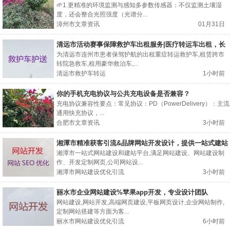
🌱1.更精准的环境监测与感知多参数传感器：不仅监测土壤湿
度，还会整合光照强度（光谱分...
漳州市文章资讯
01月31日
清远市活动赛事保障救护车出租服务|医疗转运车出租，长
途转运回家
为清远市连州市患者保驾护航的出租重症转运救护车,租赁跨市
转院急救车,租用豪华救治车,...
清远市救护车转运
1小时前
你的手机充电协议与公共充电设备是否兼容？
充电协议兼容性要点：常见协议：PD（PowerDelivery）：主流
通用快充协议，...
合肥市文章资讯
3小时前
湘潭市精准获客引流&品牌网站开发设计，提供一站式建站
服务
湘潭市一站式网站建设和建站平台,满足网站建设、网站建设制
作、开发定制网页,公司网站设...
湘潭市网站建设优化引流
3小时前
丽水市企业网站建设%苹果app开发，专业设计团队
网站建设,网站开发,高端网页建设,平板网页设计,企业网站制作,
定制网站搭建等方面为客...
丽水市网站建设优化引流
6小时前