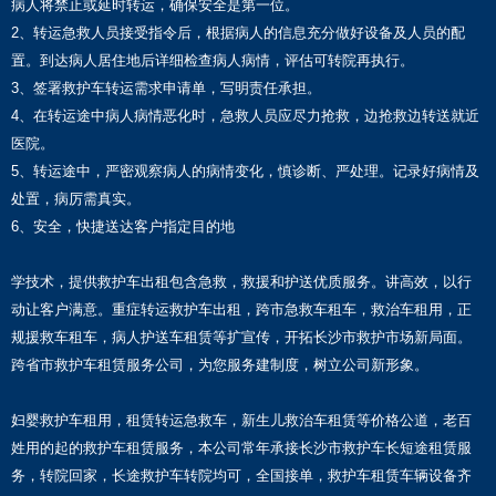
病人将禁止或延时转运，确保安全是第一位。
2、转运急救人员接受指令后，根据病人的信息充分做好设备及人员的配
置。到达病人居住地后详细检查病人病情，评估可转院再执行。
3、签署救护车转运需求申请单，写明责任承担。
4、在转运途中病人病情恶化时，急救人员应尽力抢救，边抢救边转送就近
医院。
5、转运途中，严密观察病人的病情变化，慎诊断、严处理。记录好病情及
处置，病厉需真实。
6、安全，快捷送达客户指定目的地
学技术，提供救护车出租包含急救，救援和护送优质服务。讲高效，以行
动让客户满意。重症转运救护车出租，跨市急救车租车，救治车租用，正
规援救车租车，病人护送车租赁等扩宣传，开拓长沙市救护市场新局面。
跨省市救护车租赁服务公司，为您服务建制度，树立公司新形象。
妇婴救护车租用，租赁转运急救车，新生儿救治车租赁等价格公道，老百
姓用的起的救护车租赁服务，本公司常年承接长沙市救护车长短途租赁服
务，转院回家，长途救护车转院均可，全国接单，救护车租赁车辆设备齐