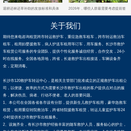
退耕还林还草补助的发放标准和具体
2026年，哪些人群最需要考虑提前签
金额，在2026年是如何规定的？
订一份意定监护协议来保障未来？
关于我们
期待您来电咨询租赁跨市转运救护车，重症急救车租车，跨市转运救治车
租车，租用妇婴援救车，病人护送车租用等订车，用车服务。长沙市救护
车租赁公司服务的专业团队，提供个性化服务诚信经营，合作交友，24小
时在线服务。全国各地异地，跨省，长途救护车出租接送，车辆设备齐
全，定期消毒。
长沙市120救护车转运中心，是相关主管部门批准成立的正规救护车出租公
司，以便捷、效率的方式为需要长沙市救护车出租的客户提供点对点的服
务，解决伤员、病者、行动不便者、老人的首要问题。
1、本公司在全国各省各市设有分部，提供新生儿救护车租用，豪华急救车
租赁，租用重症转院救治车，跨省转院援救车租赁，转运儿童监护车等24
小时提供长沙市救护车出租服务。
2、设施齐全，有长沙市救护经验丰富的随车救护人员，服务贴心的护士，