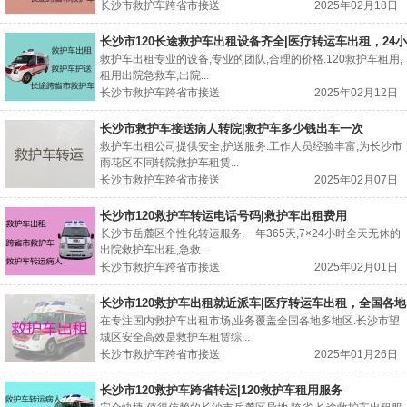
长沙市救护车跨省市接送
2025年02月18日
长沙市120长途救护车出租设备齐全|医疗转运车出租，24小
时在线电话
救护车出租专业的设备,专业的团队,合理的价格.120救护车租用,
租用出院急救车,出院...
长沙市救护车跨省市接送
2025年02月12日
长沙市救护车接送病人转院|救护车多少钱出车一次
救护车出租公司提供安全,护送服务.工作人员经验丰富,为长沙市
雨花区不同转院救护车租赁...
长沙市救护车跨省市接送
2025年02月07日
长沙市120救护车转运电话号码|救护车出租费用
长沙市岳麓区个性化转运服务,一年365天,7×24小时全天无休的
出院救护车出租,急救...
长沙市救护车跨省市接送
2025年02月01日
长沙市120救护车出租就近派车|医疗转运车出租，全国各地
都有车
在专注国内救护车出租市场,业务覆盖全国各地多地区.长沙市望
城区安全高效是救护车租赁综...
长沙市救护车跨省市接送
2025年01月26日
长沙市120救护车跨省转运|120救护车租用服务