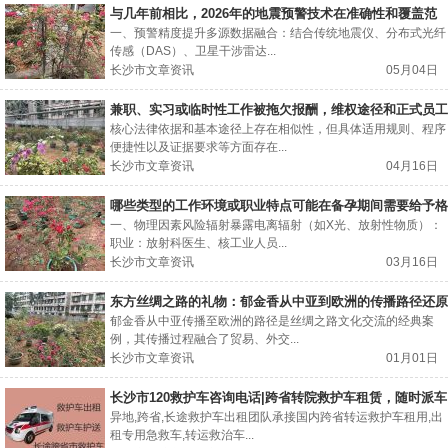
与几年前相比，2026年的地震预警技术在准确性和覆盖范
围上有哪些显著提升？
一、预警精度提升多源数据融合：结合传统地震仪、分布式光纤
传感（DAS）、卫星干涉雷达...
长沙市文章资讯
05月04日
兼职、实习或临时性工作被拖欠报酬，维权途径和正式员工
一样吗？
核心法律依据和基本途径上存在相似性，但具体适用规则、程序
便捷性以及证据要求等方面存在...
长沙市文章资讯
04月16日
哪些类型的工作环境或职业特点可能在备孕期间需要给予格
外的关注？
一、物理因素风险辐射暴露电离辐射（如X光、放射性物质）：
职业：放射科医生、核工业人员...
长沙市文章资讯
03月16日
东方丝绸之路的礼物：郁金香从中亚到欧洲的传播路径还原
郁金香从中亚传播至欧洲的路径是丝绸之路文化交流的经典案
例，其传播过程融合了贸易、外交...
长沙市文章资讯
01月01日
长沙市120救护车咨询电话|跨省转院救护车租赁，随时派车
全国护送
异地,跨省,长途救护车出租团队承接国内跨省转运救护车租用,出
租专用急救车,转运救治车...