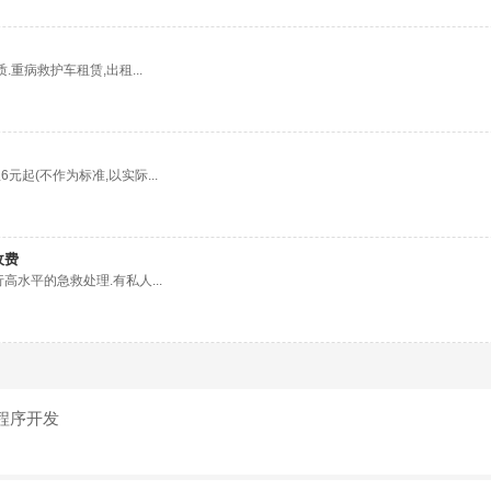
重病救护车租赁,出租...
起(不作为标准,以实际...
收费
水平的急救处理.有私人...
程序开发