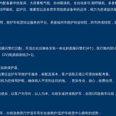
均配备豪华担架床、大容量氧气瓶、自动吸痰机、全自动多功 能呼吸机、多参
，包括呼吸机、监护仪、微量泵以及各类常用急救设备和药品等，竭力为患者提供
租用，救护车租赁转运服务的平台。承接福州市救护转诊转院，跨市跨省转院，
，
闪警灯(2盏)，车顶左右后侧各安装一体化斜面爆闪警灯(4个)，医疗舱内部LE
2V)电源插座组(3+1)。
及短路保护器。
租重症监护车等救护车服务，标配是基本，客户选取正规公司需按标配考量。
司机为您保驾护航，确保病人平安到达目的地。，更加专业，放心，收费合理。
使命，以客户为导向，以人为本。出租长途跨省救护车，全国120急救车出租，
救车，出租急救医疗护送车等长短途救护/监护车租赁中心拥有的优势：