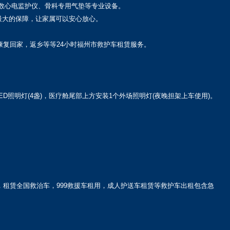
数心电监护仪、骨科专用气垫等专业设备。
最大的保障，让家属可以安心放心。
康复回家，返乡等等24小时福州市救护车租赁服务。
D照明灯(4盏)，医疗舱尾部上方安装1个外场照明灯(夜晚担架上车使用)。
租赁全国救治车，999救援车租用，成人护送车租赁等救护车出租包含急