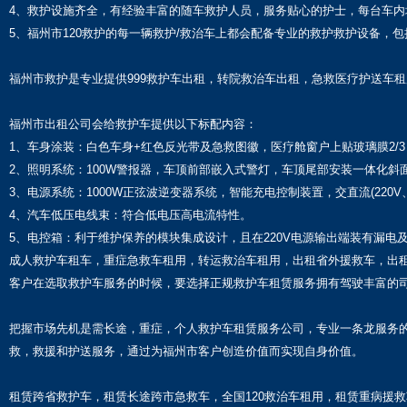
4、救护设施齐全，有经验丰富的随车救护人员，服务贴心的护士，每台车内
5、福州市120救护的每一辆救护/救治车上都会配备专业的救护救护设备
福州市救护是专业提供999救护车出租，转院救治车出租，急救医疗护送车
福州市出租公司会给救护车提供以下标配内容：
1、车身涂装：白色车身+红色反光带及急救图徽，医疗舱窗户上贴玻璃膜2/3
2、照明系统：100W警报器，车顶前部嵌入式警灯，车顶尾部安装一体化斜面爆
3、电源系统：1000W正弦波逆变器系统，智能充电控制装置，交直流(220V、1
4、汽车低压电线束：符合低电压高电流特性。
5、电控箱：利于维护保养的模块集成设计，且在220V电源输出端装有漏电
成人救护车租车，重症急救车租用，转运救治车租用，出租省外援救车，出
客户在选取救护车服务的时候，要选择正规救护车租赁服务拥有驾驶丰富的
把握市场先机是需长途，重症，个人救护车租赁服务公司，专业一条龙服务的
救，救援和护送服务，通过为福州市客户创造价值而实现自身价值。
租赁跨省救护车，租赁长途跨市急救车，全国120救治车租用，租赁重病援