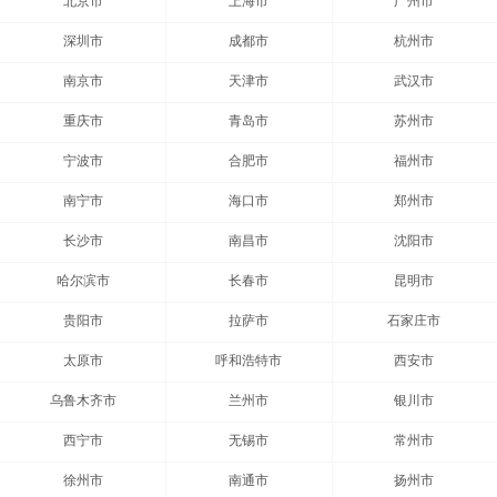
北京市
上海市
广州市
深圳市
成都市
杭州市
南京市
天津市
武汉市
重庆市
青岛市
苏州市
宁波市
合肥市
福州市
南宁市
海口市
郑州市
长沙市
南昌市
沈阳市
哈尔滨市
长春市
昆明市
贵阳市
拉萨市
石家庄市
太原市
呼和浩特市
西安市
乌鲁木齐市
兰州市
银川市
西宁市
无锡市
常州市
徐州市
南通市
扬州市