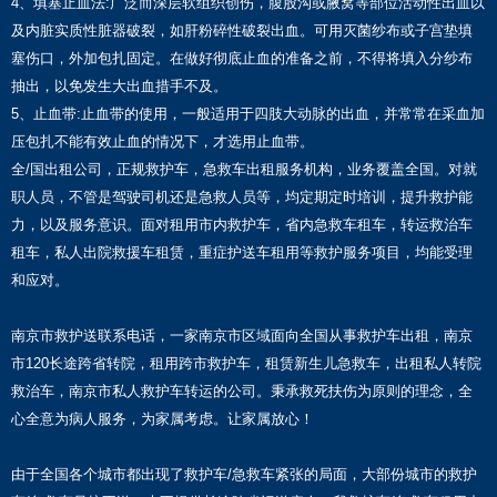
4、填塞止血法:广泛而深层软组织创伤，腹股沟或腋窝等部位活动性出血以
及内脏实质性脏器破裂，如肝粉碎性破裂出血。可用灭菌纱布或子宫垫填
塞伤口，外加包扎固定。在做好彻底止血的准备之前，不得将填入分纱布
抽出，以免发生大出血措手不及。
5、止血带:止血带的使用，一般适用于四肢大动脉的出血，并常常在采血加
压包扎不能有效止血的情况下，才选用止血带。
全/国出租公司，正规救护车，急救车出租服务机构，业务覆盖全国。对就
职人员，不管是驾驶司机还是急救人员等，均定期定时培训，提升救护能
力，以及服务意识。面对租用市内救护车，省内急救车租车，转运救治车
租车，私人出院救援车租赁，重症护送车租用等救护服务项目，均能受理
和应对。
南京市救护送联系电话，一家南京市区域面向全国从事救护车出租，南京
市120长途跨省转院，租用跨市救护车，租赁新生儿急救车，出租私人转院
救治车，南京市私人救护车转运的公司。秉承救死扶伤为原则的理念，全
心全意为病人服务，为家属考虑。让家属放心！
由于全国各个城市都出现了救护车/急救车紧张的局面，大部份城市的救护