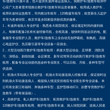
车/急救车只接不送，也不提供长途跨省运送病人。我救护车/急救车租用中
心应广大患者需求现推出救护车/急救车转运患者服务。租用成人救护车，
租用长途转运急救车，市内救治车租车，120救援车租车，租赁新生儿监护
车等为患者转院，南京市返乡回家提供较优质的服务。
1，长途跨省病人专业护送：熟悉各大医院情况，保证规定时间内接到病
人。每辆车配备2名有长途经验司机，全程高速，较快时间送达目的地。配
备随车专业医护人员，救护车/急救车上全自动无创呼吸机、制氧机、高级
心电监护仪、负压吸引器等专业设备一应俱全。
2，大型活动医疗救护车/急救车租用：承接大型运动会、足球赛、消防演
习、演唱会、剧组拍摄、会议展览、新车试驾等活动的医疗救护车/急救车
租用，配备专业运动损伤急诊科专业医生，可以日租、月租，多种车型可
供选择。
3，机场火车站病人专业护送：机场火车站接送病人经验丰富，保证按时达
到机场火车站接送病人，根据病人情况安排相应专业医生和专业设备。本
公司有全新江铃福特、奔驰多种车型，监护型移动ICU、妇婴专营救护车/
急救车（带有保温箱）。
4，高铁护送、私人救护车/急救车、私营救护车/急救车、救护车/急救车、
120救护车/急救车租用、救护车/急救车长途、病人转院回家、送病人回老