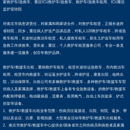
家救护车/急救车、重症ICU救护车/急救车、救护车/急救车租用、ICU重症
监护室转院
对南京市病患讲责任，对家属和商家讲合作，对救护车租赁，正规长途跨
省转院，回乡，重症病人护送产品讲品质，对私人120救护车租车，跨省急
救车租用，长途转运救治车租赁，私人援救车租车，新生儿护送车租用等
急救工作讲效率。需长途，重症，个人救护车租赁服务公司，专业一条龙
服务建一流服务，创百年救护品牌。
救护车/救援车出租，重病救护车租车，租赁长途转运急救车，市内救治车
租用，租赁市内救援车，转运返乡护送车，跨省护送，康复出院，临终出
院，活动保障等。出租公司有多辆救护车/救援车，多种救护车/救援车车型
供病人及家属选择，救护车/救援车上备有专业急救设备。的救护车/救援车
内配有呼吸机，电动吸痰器，流量表，医用氧气，自动上车担架床，铲式
担架等设备。
1、救护车/救援车出租业务范围：伤病员往返接送、出院、转院、返乡、帮
抬以及会议、比赛、影视拍摄、大型展会活动等救护车/救援车出租服务。
2、南京市救护车/救援车中心提供全/国各省市之间伤病员和病愈者及家属