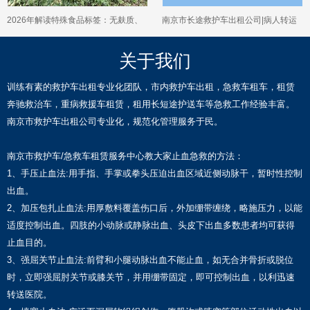
2026年解读特殊食品标签：无麸质、
南京市长途救护车出租公司|病人转运
低敏配方等该如何选择？
救护车
关于我们
训练有素的救护车出租专业化团队，市内救护车出租，急救车租车，租赁
奔驰救治车，重病救援车租赁，租用长短途护送车等急救工作经验丰富。
南京市救护车出租公司专业化，规范化管理服务于民。
南京市救护车/急救车租赁服务中心教大家止血急救的方法：
1、手压止血法:用手指、手掌或拳头压迫出血区域近侧动脉干，暂时性控制
出血。
2、加压包扎止血法:用厚敷料覆盖伤口后，外加绷带缠绕，略施压力，以能
适度控制出血。四肢的小动脉或静脉出血、头皮下出血多数患者均可获得
止血目的。
3、强屈关节止血法:前臂和小腿动脉出血不能止血，如无合并骨折或脱位
时，立即强屈肘关节或膝关节，并用绷带固定，即可控制出血，以利迅速
转送医院。