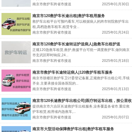
南京市救护车跨省市接送
2025年01月30日
南京市120救护车长途出租|救护车租用服务
救护车出租平台可预约看车,可以根据病人的跨市转院救护车出
租,高档急救车租车,租赁专业...
南京市救护车跨省市接送
2025年01月24日
南京市120救护车长途转运护送病人|急救车出租护送
正规120急救车租赁,救护,救援平台可统一调度救护车,做到南京
市玄武区即时响应,24...
南京市救护车跨省市接送
2025年01月18日
南京市救护车长途转运病人|120救护车租车服务
南京市鼓楼区救护车卫计委登记备案,正规救护车出租公司,手续
齐全.主要承接全国各医院的...
南京市救护车跨省市接送
2025年01月13日
南京市120长途救护车出租公司|医疗转运车出租，按公里收
费
提供南京市六合区长途救护车出租服务,业务覆盖各省市.重症救
护车租赁,租用省内急救车,...
南京市救护车跨省市接送
2025年01月07日
南京市大型活动保障救护车出租|救护车租车服务