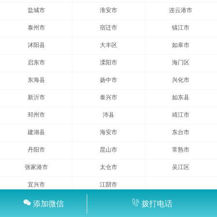
盐城市
淮安市
连云港市
泰州市
宿迁市
镇江市
沭阳县
大丰区
如皋市
启东市
溧阳市
海门区
东海县
扬中市
兴化市
新沂市
泰兴市
如东县
邳州市
沛县
靖江市
建湖县
海安市
东台市
丹阳市
昆山市
常熟市
张家港市
太仓市
吴江区
宜兴市
江阴市
添加微信
拨打电话
救护车出租网
渝ICP备2024026439号-3