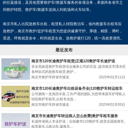
的往返接送，及其他需要救护车/救援车服务的各项业务，承接跨各省市之
间救护转院、救护车/救援车送病人到机场和火车站等。
南京市私人出院急救车出租，租赁私人转院救治车，省内救援车出租等应
急救护，南京市救护/监护车租赁为您提供健康守护。厚德，精医，博时，
竟进。呼救就是命令，时间就是生命。急救护拨打120，统一高效更便民。
最近发布
南京市120长途救护车租赁|正规120救护车长途护送
安全高效是救护车租赁综合服务公司的宗旨.,提供南京市溧水区
各种款式的急救车租赁,救护...
南京市救护车跨省市接送
2025年02月11日
南京市120长途救护车出租设备齐全|120救护车转运租车
公司拥有一支阅历丰富,工作严谨的团队,为您带来跟车护理私人
转院救护车租车,出租专业急...
南京市救护车跨省市接送
2025年02月05日
南京市长途救护车转运病人怎么收费|救护车租车服务
长途跨省病人专业护送：出租豪华120救护车,租赁全国急救车,
租赁新生儿救治车,援救车...