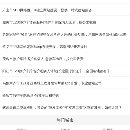
乐山市SEO网络推广&独立网站建设，提供一站式建站服务
韶关市120救护车转运服务|救护车转院病人返乡，按公里收费
走婚家庭中"舅舅"承担了哪些父亲角色之外的社会功能，亲属网络是怎样编织出来
的？
遵义市品牌网站定制%erp系统开发，高端网站开发设计
茂名市救护车跨省护送病人-急救车出租，按公里收费
阳江市120救护车跨省护送病人转院|长途医疗护送车，全国各地都有车
乌鲁木齐市java开源商城二次开发%苹果app开发，专业建站公司
肇庆市救护车跑长途-急救车出租护送
解读最低工资标准时，常说的“应发工资”与“实发工资”区别在哪里，如何计算？
热门城市