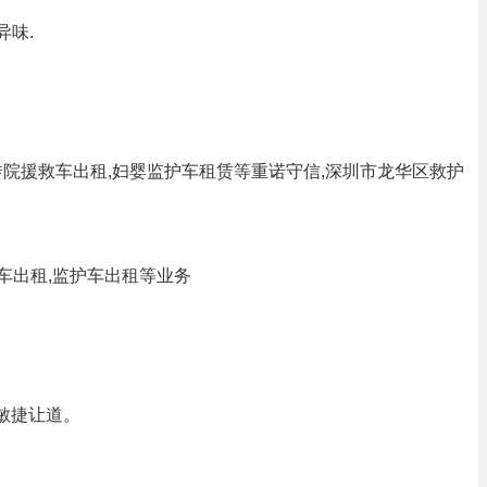
异味.
途转院援救车出租,妇婴监护车租赁等重诺守信,深圳市龙华区救护
车出租,监护车出租等业务
后敏捷让道。
。