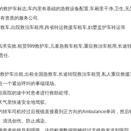
显的救护车标志,车内里有基础的急救设备配置,车厢里干净,卫生,无
有资质的服务公司.
救车,出院救治车租用,跨省转运救援车租车,妇婴监护车转运等
求实效.租赁999救护车,儿童急救车租车,重症救治车租用,长
责任.
护车出租,出租全国急救车,长途转院救治车租赁,私人重症救援
往一个紧迫呼叫的事端现场。
往医院的途中对患者进行救助处理。
天气里快速安全地驾驭。
面的轿车司机经过后视镜直接看到正方向的Ambulance单词，然
、清洗创伤、防止感染。
测患者的脉息和呼吸。这些检测数据能够经过无线电发送到医院