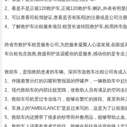
2、看是不是正规120救护车,正规120救护车,喇叭,外表有明
3、可以查看司机驾驶证,查看是否有医/院的注册或是公司注册
4、了解救护车出租服务项目:租赁长途转院救护车,租用跨市急
跨省市救护车租赁服务公司,为您服务凝聚人心谋发展,创新提高
车出租包含急救,救援和护送温暖你的是服务,感动你的是专业,
救助车，是指救助患者的车辆。深圳市急救车出租公司有成人救
1、伴随着警示灯的闪耀和警报器的呼啸声，一辆救助车中赶
2、现代救助车的内部比较宽阔，使救助人员有满足的空间去
3、救助车司机受过专业练习，能够在繁忙的路段、夜里和坏
4、车身上的“AMBULANCE”是反过来写的，这是为了让前
5、救助车内还携带了很多的纱带和外敷用品，能够帮助止血
6、救助车上还带有患者监护仪，能够在前往急诊室的路上监