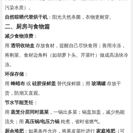
污染水质）。
自然晾晒代替烘干机
：阳光天然杀菌，衣物更耐穿。
二、厨房与食物篇
减少食物浪费
：
用
透明收纳盒
存放食材，提醒自己尽快食用；善用冷冻，
将剩菜、食材边角料（如胡萝卜头、芹菜叶）做成高汤块冷
冻。
环保存储
：
用
蜂蜡布
或
硅胶保鲜盖
替代保鲜膜；用
玻璃罐
存放干
货，防潮又直观。
节水节能烹饪
：
用
蒸笼分层同时蒸菜
，一锅出多菜；锅盖加盖，减少热能
流失；用
高压锅/电压力锅
炖煮，省时省燃气。
厨余堆肥
：如果条件允许，将果皮菜叶进行
家庭堆肥
（可