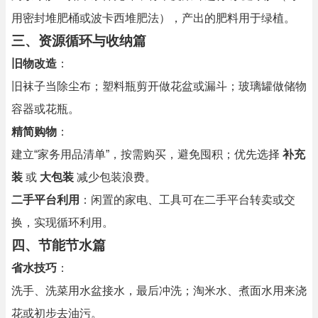
用密封堆肥桶或波卡西堆肥法），产出的肥料用于绿植。
三、资源循环与收纳篇
旧物改造
：
旧袜子当除尘布；塑料瓶剪开做花盆或漏斗；玻璃罐做储物
容器或花瓶。
精简购物
：
建立“家务用品清单”，按需购买，避免囤积；优先选择
补充
装
或
大包装
减少包装浪费。
二手平台利用
：闲置的家电、工具可在二手平台转卖或交
换，实现循环利用。
四、节能节水篇
省水技巧
：
洗手、洗菜用水盆接水，最后冲洗；淘米水、煮面水用来浇
花或初步去油污。