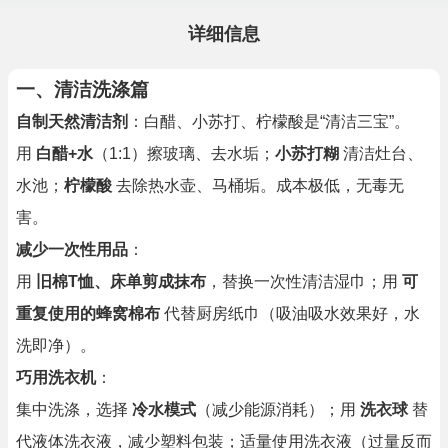
详细信息
一、清洁洗涤篇
自制天然清洁剂
：白醋、小苏打、柠檬酸是“清洁三宝”。
用
白醋+水
（1:1）擦玻璃、去水垢；
小苏打糊
清洁灶台、
水池；
柠檬酸
去除热水壶、马桶垢。成本极低，无毒无
害。
减少一次性用品
：
用
旧棉T恤、床单剪成抹布
，替换一次性清洁湿巾；用
可
重复使用的蜂窝棉布
代替厨房纸巾（吸油吸水效果好，水
洗即净）。
巧用洗衣机
：
集中洗涤，选择
冷水模式
（减少能源消耗）；用
洗衣球
替
代液体洗衣液，减少塑料包装；适量使用洗衣液（过量反而